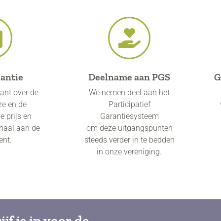
antie
Deelname aan PGS
G
rant over de
We nemen deel aan het
ze en de
Participatief
 prijs en
Garantiesysteem
rhaal aan de
om deze uitgangspunten
nt.
steeds verder in te bedden
in onze vereniging.
ijf je in voor de