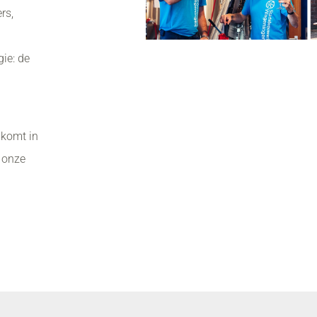
rs,
ie: de
gkomt in
 onze