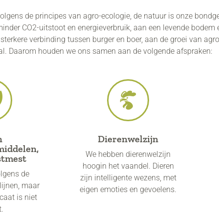
olgens de principes van agro-ecologie, de natuur is onze bondg
 minder CO2-uitstoot en energieverbruik, aan een levende bodem
n sterkere verbinding tussen burger en boer, aan de groei van agro
val. Daarom houden we ons samen aan de volgende afspraken:
n
Dierenwelzijn​
middelen,
We hebben dierenwelzijn
stmest
hoogin het vaandel. Dieren
olgens de
zijn intelligente wezens, met
lijnen, maar
eigen emoties en gevoelens.
caat is niet
t.