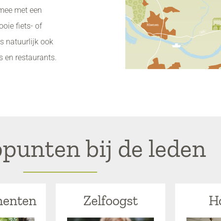
 mee met een
oie fiets- of
s natuurlijk ook
s en restaurants.
punten bij de leden
enten
Zelfoogst
H