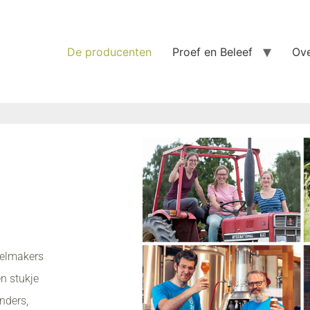
De producenten
Proef en Beleef
Ove
selmakers
n stukje
nders,