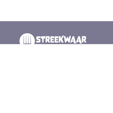
Wij zijn duurzame producenten, cateraars en winkels
in de Gelderse vallei. Samen met elkaar en de natuur
zorgen wij voor lokaal en gezond eten. Iedere
zaterdag op de Wageningse Markt voor het
gemeentehuis, en bij veel van onze leden.
Schrijf je in voor de
nieuwsbrief