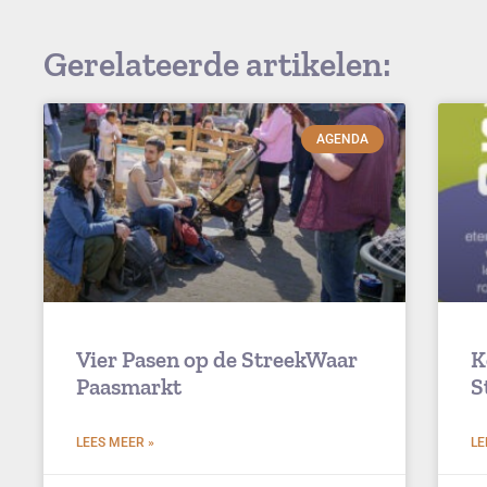
Gerelateerde artikelen:
AGENDA
Vier Pasen op de StreekWaar
K
Paasmarkt
S
LEES MEER »
LE