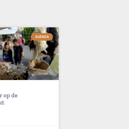
AGENDA
r op de
kt