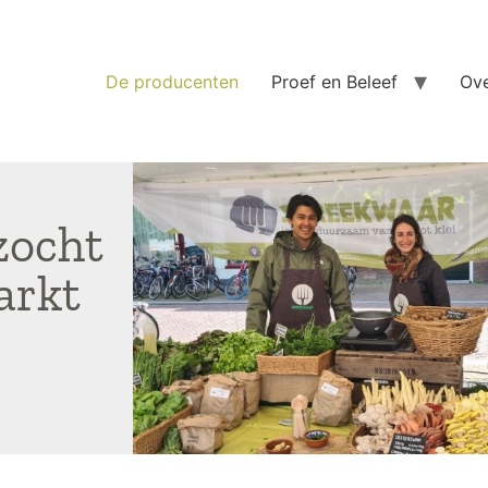
De producenten
Proef en Beleef
Ove
zocht
arkt