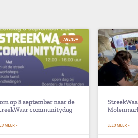
AGENDA
om op 8 september naar de
StreekWaa
treekWaar communitydag
Molenmar
ES MEER »
LEES MEER »