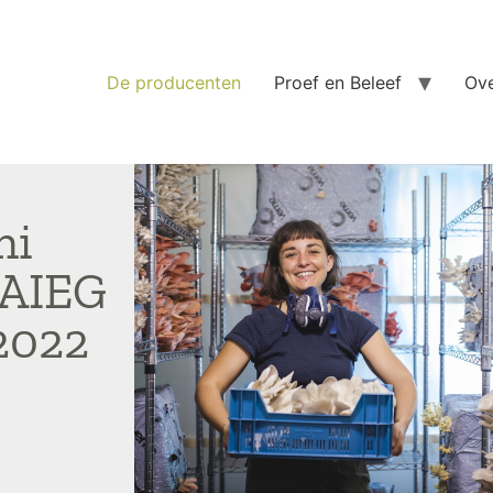
De producenten
Proef en Beleef
Ove
hi
 AIEG
2022