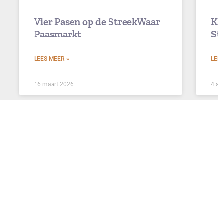
Vier Pasen op de StreekWaar
K
Paasmarkt
S
LEES MEER »
LE
16 maart 2026
4 