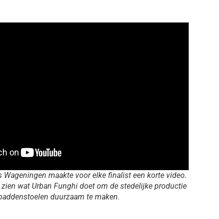
s Wageningen maakte voor elke finalist een korte video.
 zien wat Urban Funghi doet om de stedelijke productie
paddenstoelen duurzaam te maken.