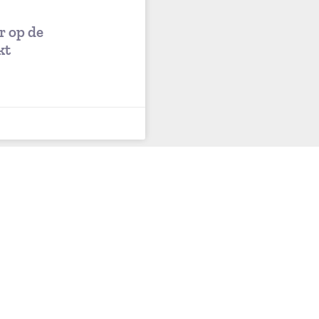
r op de
kt