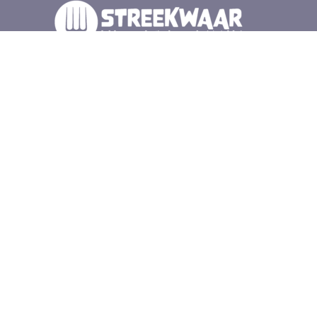
Wij zijn duurzame producenten, cateraars en winkels
in de Gelderse vallei. Samen met elkaar en de natuur
zorgen wij voor lokaal en gezond eten. Iedere
zaterdag op de Wageningse Markt voor het
gemeentehuis, en bij veel van onze leden.
Schrijf je in voor de
nieuwsbrief