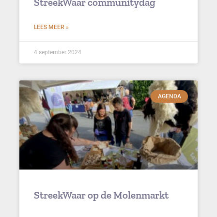
StreekWaar communitydag
LEES MEER »
4 september 2024
AGENDA
StreekWaar op de Molenmarkt