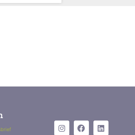
n
brief