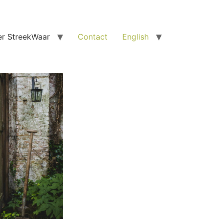
r StreekWaar
Contact
English