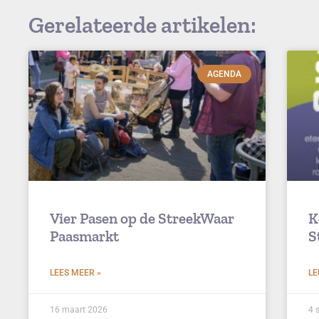
Gerelateerde artikelen:
AGENDA
Vier Pasen op de StreekWaar
K
Paasmarkt
S
LEES MEER »
LE
16 maart 2026
4 