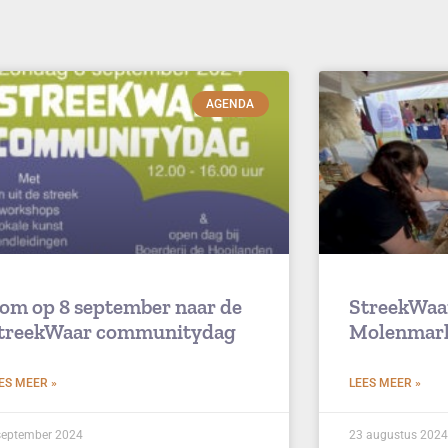
AGENDA
om op 8 september naar de
StreekWaa
treekWaar communitydag
Molenmar
ES MEER »
LEES MEER »
september 2024
23 augustus 2024