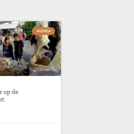
AGENDA
r op de
kt