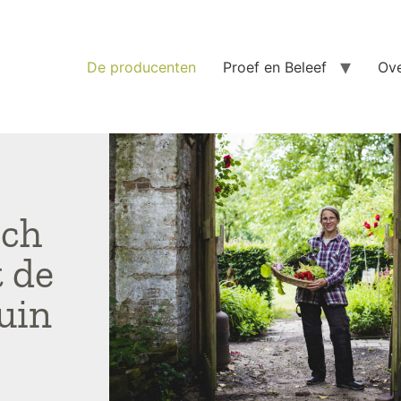
De producenten
Proef en Beleef
Ove
sch
t de
uin