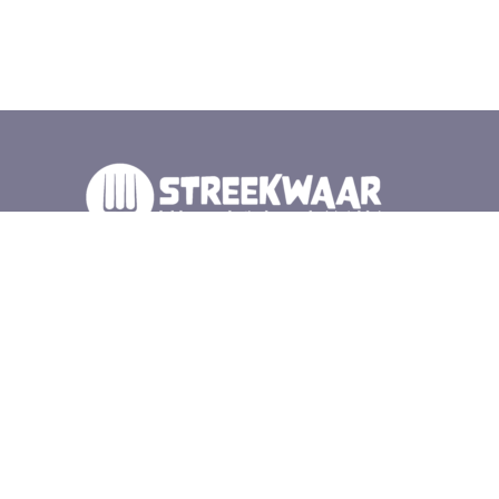
Wij zijn duurzame producenten, cateraars en winkels
in de Gelderse vallei. Samen met elkaar en de natuur
zorgen wij voor lokaal en gezond eten. Iedere
zaterdag op de Wageningse Markt voor het
gemeentehuis, en bij veel van onze leden.
Schrijf je in voor de
nieuwsbrief