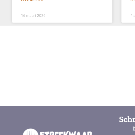
LEES MEER »
LE
16 maart 2026
4 
Schr