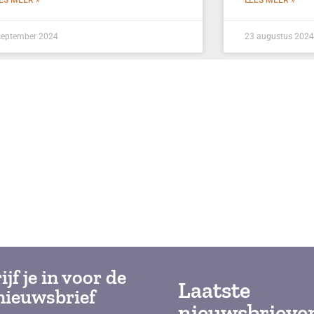
ES MEER »
LEES MEER »
september 2024
23 augustus 2024
ijf je in voor de
Laatste
nieuwsbrief
nieuwsbrieve