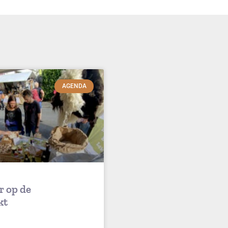
AGENDA
r op de
kt