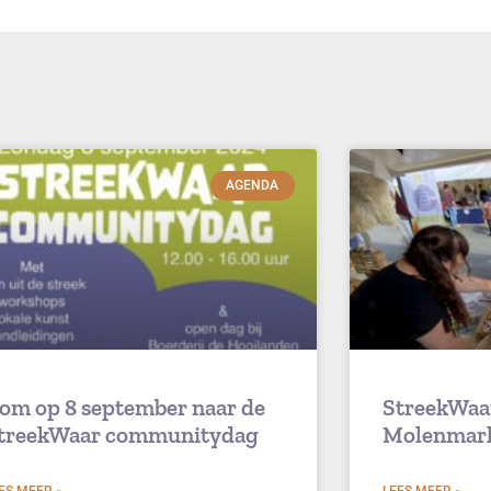
AGENDA
om op 8 september naar de
StreekWaa
treekWaar communitydag
Molenmar