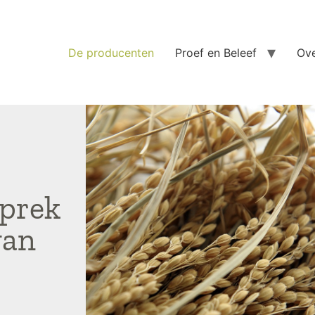
De producenten
Proef en Beleef
Ove
sprek
van