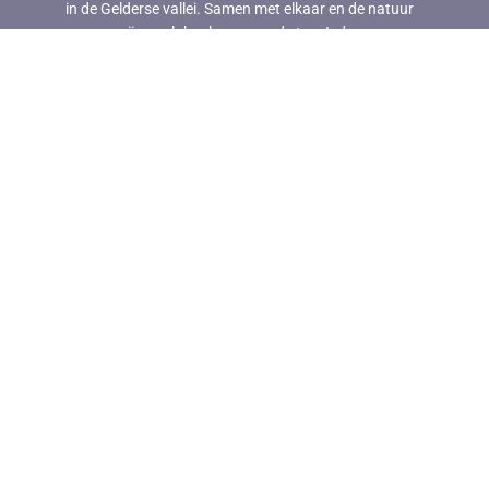
in de Gelderse vallei. Samen met elkaar en de natuur
zorgen wij voor lokaal en gezond eten. Iedere
zaterdag op de Wageningse Markt voor het
gemeentehuis, en bij veel van onze leden.
Schrijf je in voor de
nieuwsbrief