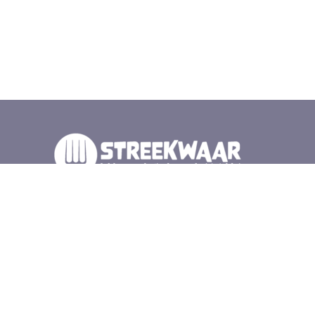
Wij zijn duurzame producenten, cateraars en winkels
in de Gelderse vallei. Samen met elkaar en de natuur
zorgen wij voor lokaal en gezond eten. Iedere
zaterdag op de Wageningse Markt voor het
gemeentehuis, en bij veel van onze leden.
Schrijf je in voor de