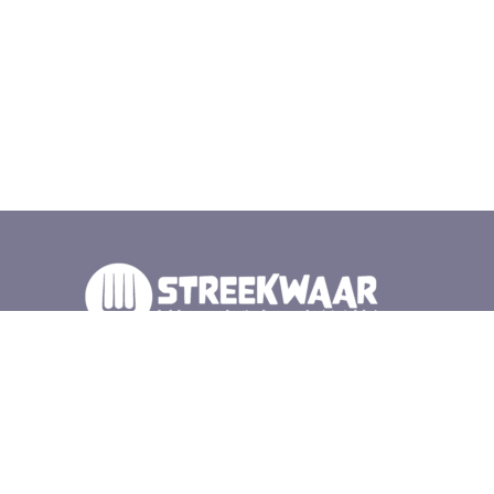
Wij zijn duurzame producenten, cateraars en winkels
in de Gelderse vallei. Samen met elkaar en de natuur
zorgen wij voor lokaal en gezond eten. Iedere
zaterdag op de Wageningse Markt voor het
gemeentehuis, en bij veel van onze leden.